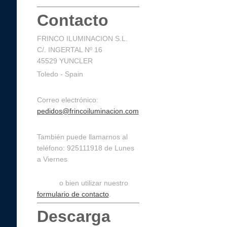
Contacto
FRINCO ILUMINACION S.L.
C/. INGERTAL Nº 16
45529 YUNCLER
Toledo - Spain
Correo electrónico:
pedidos@frincoiluminacion.com
También puede llamarnos al
teléfono: 925111918 de Lunes
a Viernes
de 9:30 a 14:30 y de 16:00 a
19:00,
o bien utilizar nuestro
formulario de contacto
.
Descarga