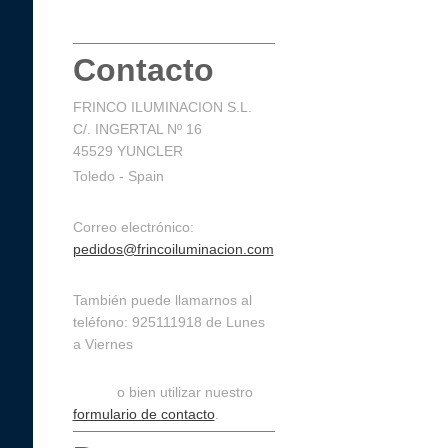
Contacto
FRINCO ILUMINACION S.L.
C/. INGERTAL Nº 16
45529 YUNCLER
Toledo - Spain
Correo electrónico:
pedidos@frincoiluminacion.com
También puede llamarnos al
teléfono: 925111918 de Lunes
a Viernes
de 9:30 a 14:30 y de 16:00 a
19:00,
o bien utilizar nuestro
formulario de contacto
.