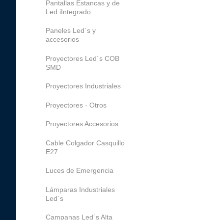
Pantallas Estancas y de
Led iIntegrado
Paneles Led´s y
accesorios
Proyectores Led´s COB
SMD
Proyectores Industriales
Proyectores - Otros
Proyectores Accesorios
Cable Colgador Casquillo
E27
Luces de Emergencia
Lámparas Industriales
Led´s
Campanas Led´s Alta