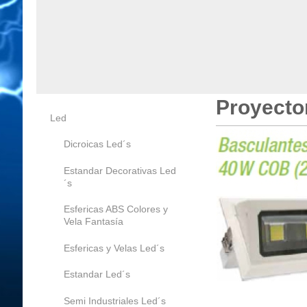
Proyecto
Led
Dicroicas Led´s
Estandar Decorativas Led
´s
Esfericas ABS Colores y
Vela Fantasía
Esfericas y Velas Led´s
Estandar Led´s
Semi Industriales Led´s