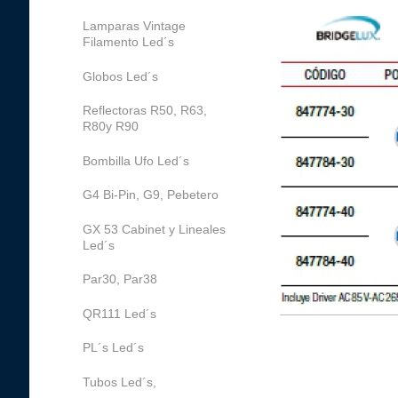
Lamparas Vintage
Filamento Led´s
Globos Led´s
Reflectoras R50, R63,
R80y R90
Bombilla Ufo Led´s
G4 Bi-Pin, G9, Pebetero
GX 53 Cabinet y Lineales
Led´s
Par30, Par38
QR111 Led´s
PL´s Led´s
Tubos Led´s,