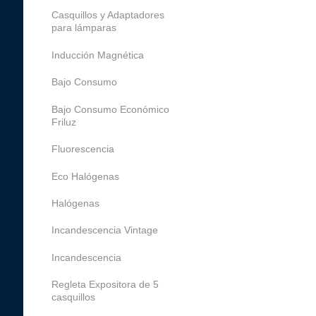
Casquillos y Adaptadores
para lámparas
Inducción Magnética
Bajo Consumo
Bajo Consumo Económico
Friluz
Fluorescencia
Eco Halógenas
Halógenas
Incandescencia Vintage
Incandescencia
Regleta Expositora de 5
casquillos