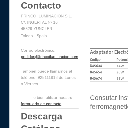
Contacto
FRINCO ILUMINACION S.L.
C/. INGERTAL Nº 16
45529 YUNCLER
Toledo - Spain
Correo electrónico:
Adaptador Electr
pedidos@frincoiluminacion.com
Código
Potenc
845634
14W
También puede llamarnos al
845654
28W
teléfono: 925111918 de Lunes
845674
35W
a Viernes
de 9:30 a 14:30 y de 16:00 a
Consutar ins
19:00,
o bien utilizar nuestro
formulario de contacto
.
ferromagnetic
Descarga