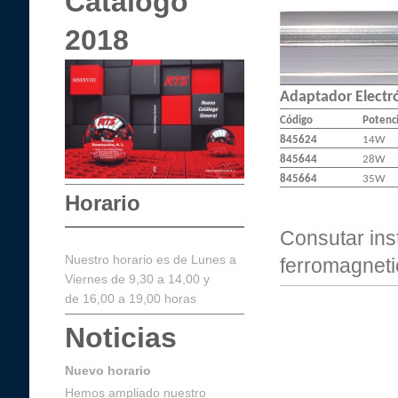
Catálogo
2018
Adaptador Electr
Código
Potenc
845624
14W
845644
28W
845664
35W
Horario
Consutar ins
Nuestro horario es de Lunes a
ferromagnetic
Viernes de 9,30 a 14,00 y
de 16,00 a 19,00 horas
Noticias
Nuevo horario
Hemos ampliado nuestro