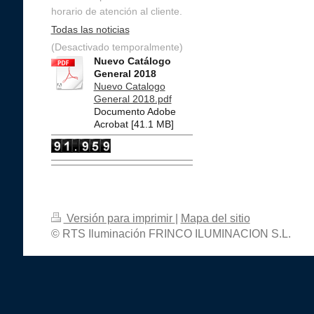
horario de atención al cliente.
Todas las noticias
(Desactivado temporalmente)
Nuevo Catálogo
General 2018
Nuevo Catalogo
General 2018.pdf
Documento Adobe
Acrobat [41.1 MB]
Versión para imprimir
|
Mapa del sitio
© RTS Iluminación FRINCO ILUMINACION S.L.