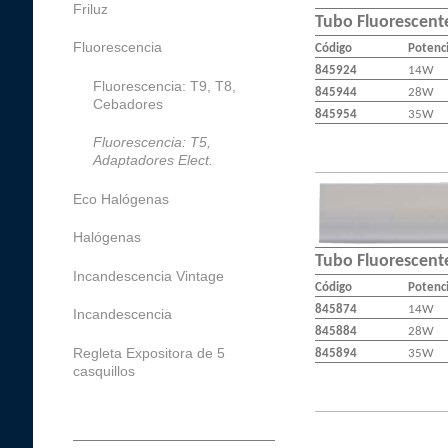
Friluz
Tubo Fluorescente
Fluorescencia
Código
Potenc
845924
14W
Fluorescencia: T9, T8,
845944
28W
Cebadores
845954
35W
Fluorescencia: T5,
Adaptadores Elect.
Eco Halógenas
Halógenas
Tubo Fluorescente
Incandescencia Vintage
Código
Potenc
845874
14W
Incandescencia
845884
28W
Regleta Expositora de 5
845894
35W
casquillos