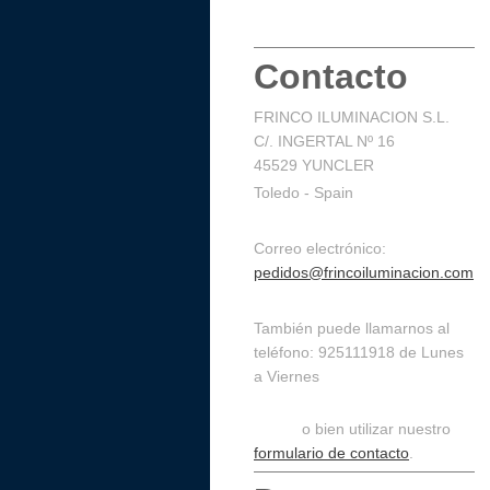
Contacto
FRINCO ILUMINACION S.L.
C/. INGERTAL Nº 16
45529 YUNCLER
Toledo - Spain
Correo electrónico:
pedidos@frincoiluminacion.com
También puede llamarnos al
teléfono: 925111918 de Lunes
a Viernes
de 9:30 a 14:30 y de 16:00 a
19:00,
o bien utilizar nuestro
formulario de contacto
.