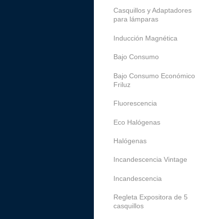
Casquillos y Adaptadores
para lámparas
Inducción Magnética
Bajo Consumo
Bajo Consumo Económico
Friluz
Fluorescencia
Eco Halógenas
Halógenas
Incandescencia Vintage
Incandescencia
Regleta Expositora de 5
casquillos