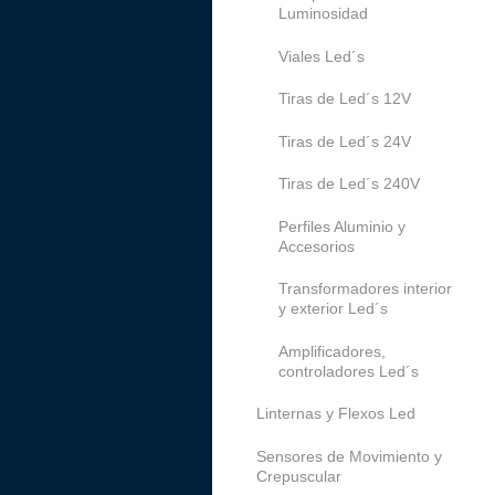
Luminosidad
Viales Led´s
Tiras de Led´s 12V
Tiras de Led´s 24V
Tiras de Led´s 240V
Perfiles Aluminio y
Accesorios
Transformadores interior
y exterior Led´s
Amplificadores,
controladores Led´s
Linternas y Flexos Led
Sensores de Movimiento y
Crepuscular