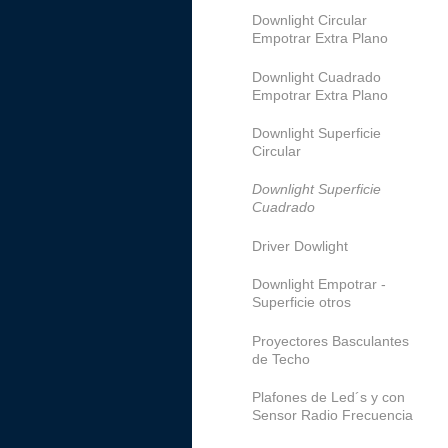
Downlight Circular
Empotrar Extra Plano
Downlight Cuadrado
Empotrar Extra Plano
Downlight Superficie
Circular
Downlight Superficie
Cuadrado
Driver Dowlight
Downlight Empotrar -
Superficie otros
Proyectores Basculantes
de Techo
Plafones de Led´s y con
Sensor Radio Frecuencia