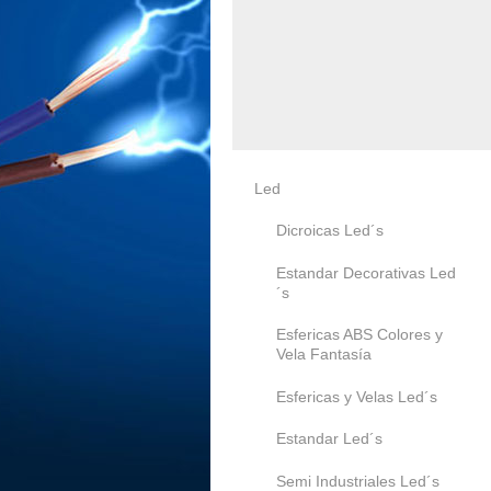
Led
Dicroicas Led´s
Estandar Decorativas Led
´s
Esfericas ABS Colores y
Vela Fantasía
Esfericas y Velas Led´s
Estandar Led´s
Semi Industriales Led´s