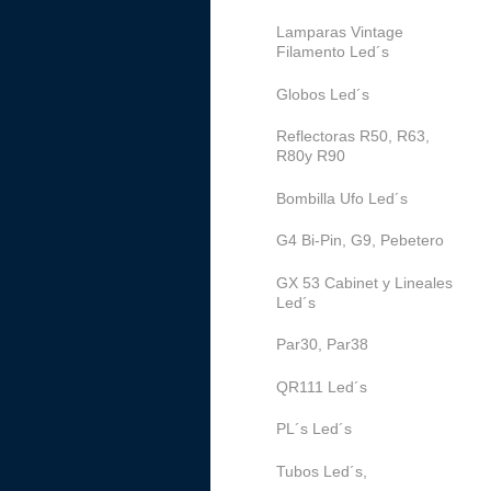
Lamparas Vintage
Filamento Led´s
Globos Led´s
Reflectoras R50, R63,
R80y R90
Bombilla Ufo Led´s
G4 Bi-Pin, G9, Pebetero
GX 53 Cabinet y Lineales
Led´s
Par30, Par38
QR111 Led´s
PL´s Led´s
Tubos Led´s,