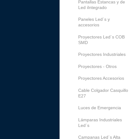
Pantallas Estancas y de
Led iIntegrado
Paneles Led´s y
accesorios
Proyectores Led´s COB
SMD
Proyectores Industriales
Proyectores - Otros
Proyectores Accesorios
Cable Colgador Casquillo
E27
Luces de Emergencia
Lámparas Industriales
Led´s
Campanas Led´s Alta