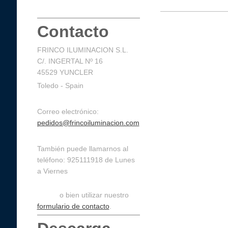
Contacto
FRINCO ILUMINACION S.L.
C/. INGERTAL Nº 16
45529 YUNCLER
Toledo - Spain
Correo electrónico:
pedidos@frincoiluminacion.com
También puede llamarnos al
teléfono: 925111918 de Lunes
a Viernes
de 9:30 a 14:30 y de 16:00 a
19:00,
o bien utilizar nuestro
formulario de contacto
.