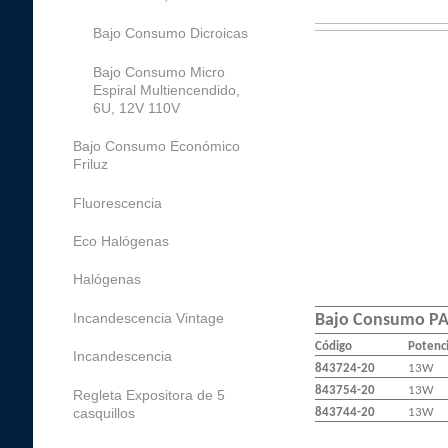
Bajo Consumo Dicroicas
Bajo Consumo Micro
Espiral Multiencendido,
6U, 12V 110V
Bajo Consumo Económico
Friluz
Fluorescencia
Eco Halógenas
Halógenas
Incandescencia Vintage
Bajo Consumo P
Código
Potenc
Incandescencia
843724-20
13W
843754-20
13W
Regleta Expositora de 5
casquillos
843744-20
13W