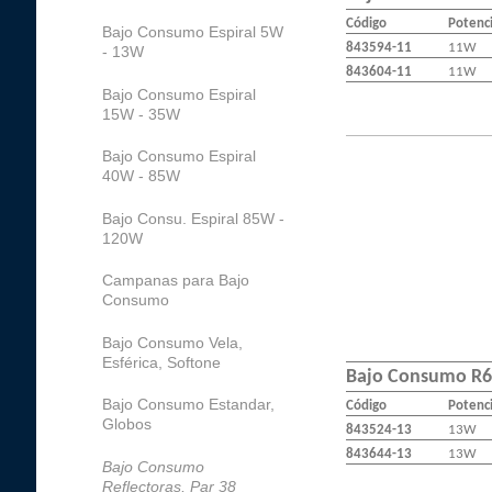
Código
Potenc
Bajo Consumo Espiral 5W
843594-11
11W
- 13W
843604-11
11W
Bajo Consumo Espiral
15W - 35W
Bajo Consumo Espiral
40W - 85W
Bajo Consu. Espiral 85W -
120W
Campanas para Bajo
Consumo
Bajo Consumo Vela,
Esférica, Softone
Bajo Consumo R6
Bajo Consumo Estandar,
Código
Potenc
Globos
843524-13
13W
843644-13
13W
Bajo Consumo
Reflectoras, Par 38