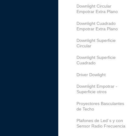
Downlight Circular
Empotrar Extra Plano
Downlight Cuadrado
Empotrar Extra Plano
Downlight Superficie
Circular
Downlight Superficie
Cuadrado
Driver Dowlight
Downlight Empotrar -
Superficie otros
Proyectores Basculantes
de Techo
Plafones de Led´s y con
Sensor Radio Frecuencia