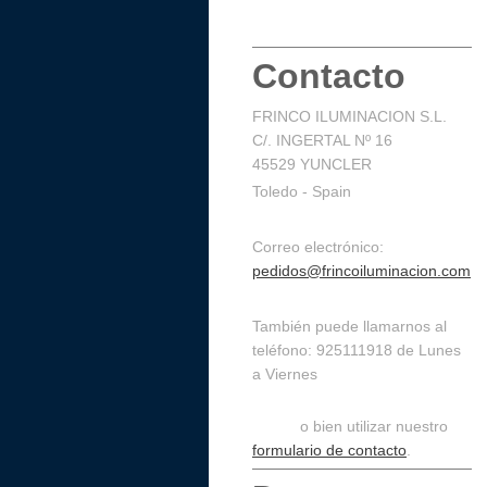
Contacto
FRINCO ILUMINACION S.L.
C/. INGERTAL Nº 16
45529 YUNCLER
Toledo - Spain
Correo electrónico:
pedidos@frincoiluminacion.com
También puede llamarnos al
teléfono: 925111918 de Lunes
a Viernes
de 9:30 a 14:30 y de 16:00 a
19:00,
o bien utilizar nuestro
formulario de contacto
.