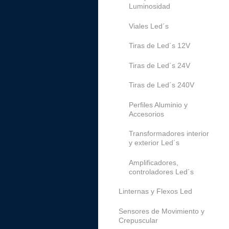
Luminosidad
Viales Led´s
Tiras de Led´s 12V
Tiras de Led´s 24V
Tiras de Led´s 240V
Perfiles Aluminio y
Accesorios
Transformadores interior
y exterior Led´s
Amplificadores,
controladores Led´s
Linternas y Flexos Led
Sensores de Movimiento y
Crepuscular