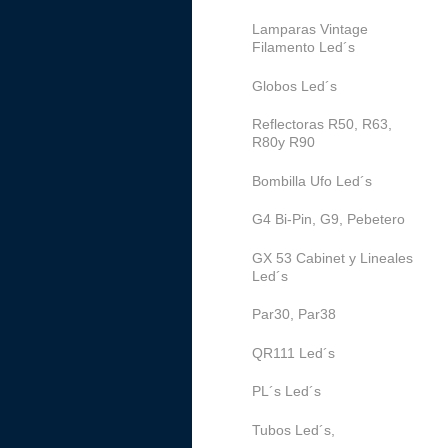
Lamparas Vintage
Filamento Led´s
Globos Led´s
Reflectoras R50, R63,
R80y R90
Bombilla Ufo Led´s
G4 Bi-Pin, G9, Pebetero
GX 53 Cabinet y Lineales
Led´s
Par30, Par38
QR111 Led´s
PL´s Led´s
Tubos Led´s,