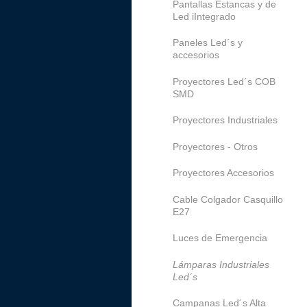
Pantallas Estancas y de
Led iIntegrado
Paneles Led´s y
accesorios
Proyectores Led´s COB
SMD
Proyectores Industriales
Proyectores - Otros
Proyectores Accesorios
Cable Colgador Casquillo
E27
Luces de Emergencia
Lámparas Industriales
Led´s
Campanas Led´s Alta