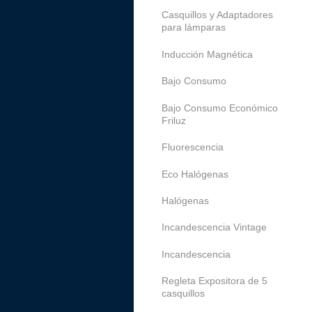
Casquillos y Adaptadores
para lámparas
Inducción Magnética
Bajo Consumo
Bajo Consumo Económico
Friluz
Fluorescencia
Eco Halógenas
Halógenas
Incandescencia Vintage
Incandescencia
Regleta Expositora de 5
casquillos