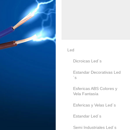
Led
Dicroicas Led´s
Estandar Decorativas Led
´s
Esfericas ABS Colores y
Vela Fantasía
Esfericas y Velas Led´s
Estandar Led´s
Semi Industriales Led´s